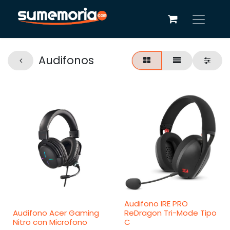
Audifonos
Audifono IRE PRO
Audifono Acer Gaming
ReDragon Tri-Mode Tipo
Nitro con Microfono
C