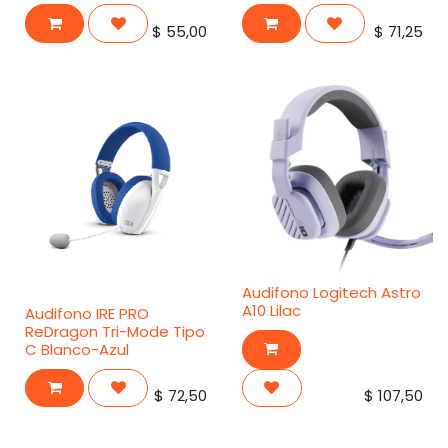
$
55,00
$
71,25
Audifono Logitech Astro
A10 Lilac
Audifono IRE PRO
ReDragon Tri-Mode Tipo
C Blanco-Azul
$
72,50
$
107,50