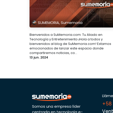
SUMEMORIA, Sumemoria
Bienvenidos a SuMemoria.com: Tu Aliado en
Tecnología y Entretenimiento ¡Hola a todos y
bienvenidos al blog de SuMemoria.com! Estamos
emocionados de lanzar este espacio donde
compartiremos noticias, co...
13 jun. 2024
Llám
+58
Somos una empresa líder
Vent
centrada en tecnología e-