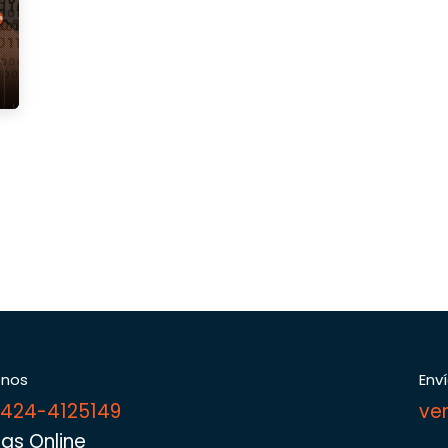
enos
Env
 424-4125149
ve
as Online