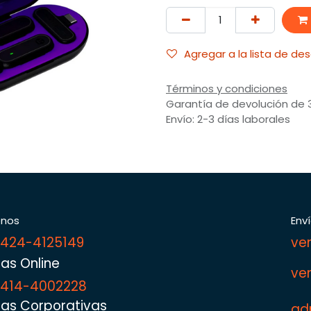
Agregar a la lista de de
Términos y condiciones
Garantía de devolución de 
Envío: 2-3 días laborales
enos
Env
 424-4125149
ve
as Online
ve
 414-4002228
as Corporativas
ad