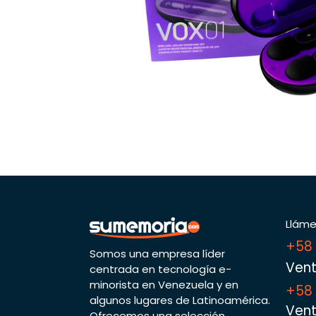
Llám
+58
Somos una empresa líder
Vent
centrada en tecnología e-
minorista en Venezuela y en
+58
algunos lugares de Latinoamérica.
Vent
Ofrecemos una selección