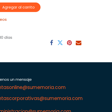
Agregar al carrito
seos
30 días
íenos un mensaje
ntasonline@sumemoria.com
ntascorporativas@sumemoria.com
ministracion@sumemoria.com