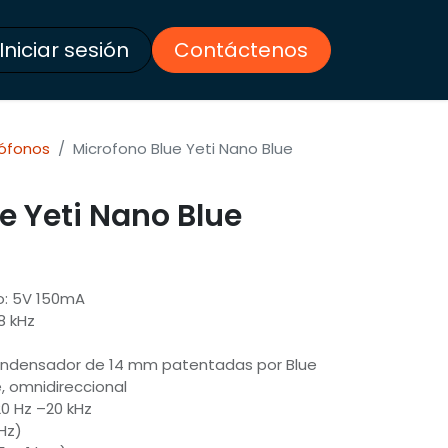
Iniciar sesión
Contáctenos
rófonos
Microfono Blue Yeti Nano Blue
e Yeti Nano Blue
o: 5V 150mA
8 kHz
condensador de 14 mm patentadas por Blue
e, omnidireccional
0 Hz –20 kHz
kHz)