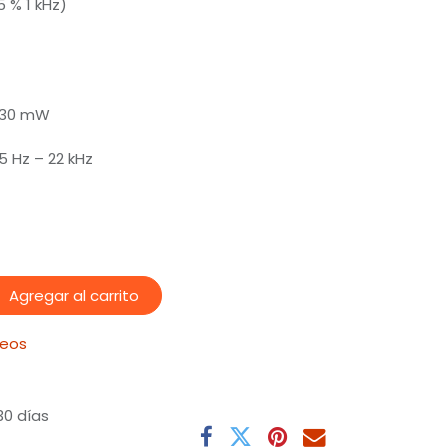
5 % 1 kHz)
 130 mW
5 Hz – 22 kHz
Agregar al carrito
seos
30 días